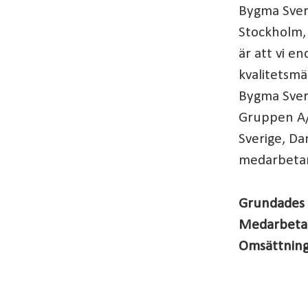
Bygma Sveri
Stockholm,
är att vi e
kvalitetsm
Bygma Sver
Gruppen A/
Sverige, Da
medarbeta
Grundades
Medarbet
Omsättnin