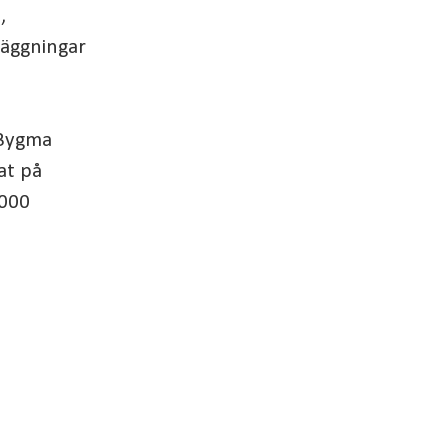
,
läggningar
 Bygma
at på
 000