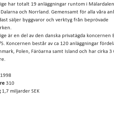
ge har totalt 19 anläggningar runtom i Mälardalen
 Dalarna och Norrland. Gemensamt för alla våra an
ndast säljer byggvaror och verktyg från beprövade
ärken.
ige är en del av den danska privatägda koncernen
S. Koncernen består av ca 120 anläggningar fördel
nmark, Polen, Färöarna samt Island och har cirka 3
re.
1998
are
310
g
1,7 miljarder SEK